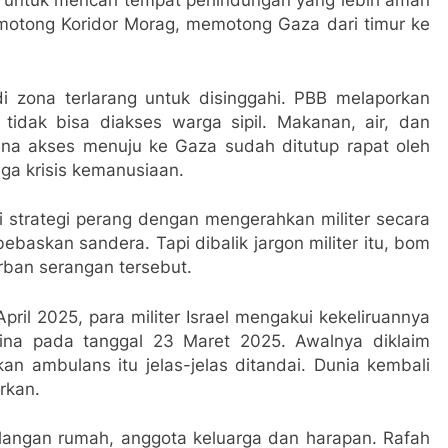
 untuk mencari tempat perlindungan yang lebih aman
emotong Koridor Morag, memotong Gaza dari timur ke
i zona terlarang untuk disinggahi. PBB melaporkan
tidak bisa diakses warga sipil. Makanan, air, dan
rena akses menuju ke Gaza sudah ditutup rapat oleh
juga krisis kemanusiaan.
i strategi perang dengan mengerahkan militer secara
skan sandera. Tapi dibalik jargon militer itu, bom
rban serangan tersebut.
il 2025, para militer Israel mengakui kekeliruannya
na pada tanggal 23 Maret 2025. Awalnya diklaim
an ambulans itu jelas-jelas ditandai. Dunia kembali
rkan.
ilangan rumah, anggota keluarga dan harapan. Rafah