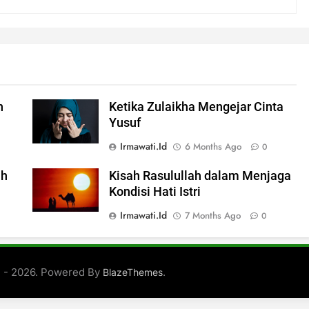
n
Ketika Zulaikha Mengejar Cinta
Yusuf
Irmawati.id
6 Months Ago
0
ah
Kisah Rasulullah dalam Menjaga
Kondisi Hati Istri
Irmawati.id
7 Months Ago
0
d - 2026. Powered By
.
BlazeThemes