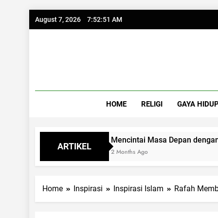
Skip
August 7, 2026
7:52:51 AM
to
content
HOME
RELIGI
GAYA HIDU
Syukur
Mencintai Masa Depan dengan Kacam
ARTIKEL
2 Months Ago
Home
Inspirasi
Inspirasi Islam
Rafah Memba