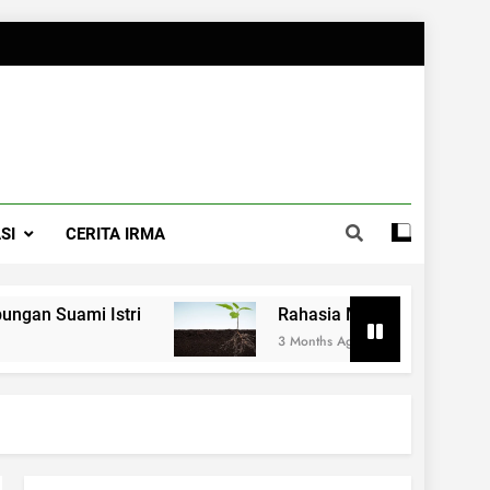
SI
CERITA IRMA
ami Istri
Rahasia Merawat Pernikahan ala
3 Months Ago