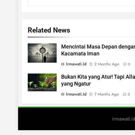
Related News
Mencintai Masa Depan denga
Kacamata Iman
Irmawati.id
2 Months Ago
0
Bukan Kita yang Atur! Tapi All
yang Ngatur
Irmawati.id
7 Months Ago
0
irmawati.i