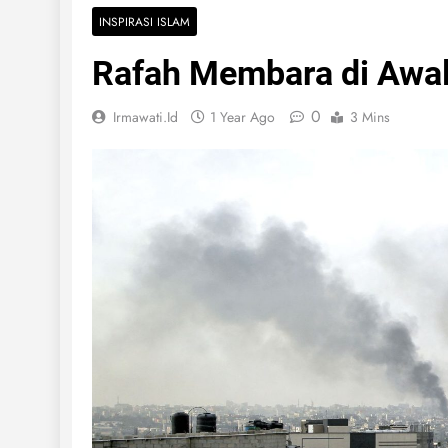
INSPIRASI ISLAM
Rafah Membara di Awal
0
Irmawati.id
1 Year Ago
3 Mins