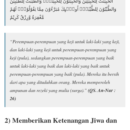
اَلْخَبِيْثٰتُ لِلْخَبِيْثِيْنَ وَالْخَبِيْثُوْنَ لِلْخَبِيْثٰتِۚ وَالطَّيِّبٰتُ لِلطَّيِّبِيْنَ
وَالطَّيِّبُوْنَ لِلطَّيِّبٰتِۚ اُولٰۤىِٕكَ مُبَرَّءُوْنَ مِمَّا يَقُوْلُوْنَۗ لَهُمْ
مَّغْفِرَةٌ وَّرِزْقٌ كَرِيْمٌ
“Perempuan-perempuan yang keji untuk laki-laki yang keji,
dan laki-laki yang keji untuk perempuan-perempuan yang
keji (pula), sedangkan perempuan-perempuan yang baik
untuk laki-laki yang baik dan laki-laki yang baik untuk
perempuan-perempuan yang baik (pula). Mereka itu bersih
dari apa yang dituduhkan orang. Mereka memperoleh
ampunan dan rezeki yang mulia (surga).”
(QS. An-Nur :
26)
2) Memberikan Ketenangan Jiwa dan