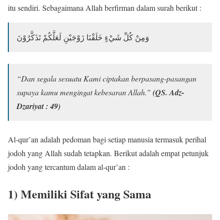
itu sendiri. Sebagaimana Allah berfirman dalam surah berikut :
وَمِنْ كُلِّ شَيْءٍ خَلَقْنَا زَوْجَيْنِ لَعَلَّكُمْ تَذَكَّرُوْنَ
“Dan segala sesuatu Kami ciptakan berpasang-pasangan
supaya kamu mengingat kebesaran Allah.”
(QS. Adz-
Dzariyat : 49)
Al-qur’an adalah pedoman bagi setiap manusia termasuk perihal
jodoh yang Allah sudah tetapkan. Berikut adalah empat petunjuk
jodoh yang tercantum dalam al-qur’an :
1) Memiliki Sifat yang Sama