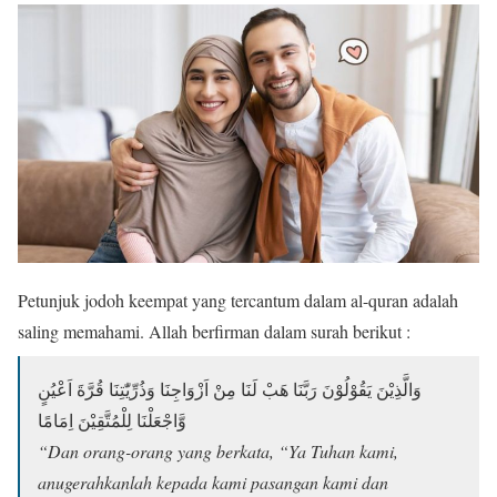
Petunjuk jodoh keempat yang tercantum dalam al-quran adalah
saling memahami. Allah berfirman dalam surah berikut :
وَالَّذِيْنَ يَقُوْلُوْنَ رَبَّنَا هَبْ لَنَا مِنْ اَزْوَاجِنَا وَذُرِّيّٰتِنَا قُرَّةَ اَعْيُنٍ
وَّاجْعَلْنَا لِلْمُتَّقِيْنَ اِمَامًا
“Dan orang-orang yang berkata, “Ya Tuhan kami,
anugerahkanlah kepada kami pasangan kami dan