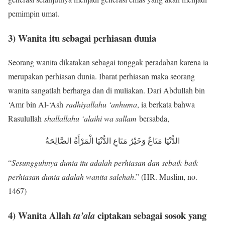
pemimpin umat.
3) Wanita itu sebagai perhiasan dunia
Seorang wanita dikatakan sebagai tonggak peradaban karena ia
merupakan perhiasan dunia. Ibarat perhiasan maka seorang
wanita sangatlah berharga dan di muliakan. Dari Abdullah bin
‘Amr bin Al-‘Ash
radhiyallahu ‘anhuma
, ia berkata bahwa
Rasulullah
shallallahu ‘alaihi wa sallam
bersabda,
الدُّنْيَا مَتَاعٌ وَخَيْرُ مَتَاعِ الدُّنْيَا الْمَرْأَةُ الصَّالِحَةُ
“
Sesungguhnya dunia itu adalah perhiasan dan sebaik-baik
perhiasan dunia adalah wanita salehah
.” (HR. Muslim, no.
1467)
4) Wanita Allah
ciptakan sebagai sosok yang
ta’ala