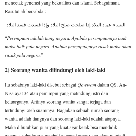
mencetak generasi yang bekualitas dan islami. Sebagaimana
Rasulullah bersabda :
النساء عماد البلاد إذا صلحت صلح البلاد وإذا فسدت فسد البلاد
“
Perempuan adalah tiang negara. Apabila perempuannya baik
maka baik pula negara. Apabila perempuannya rusak maka akan
rusak pula negara.
”
2) Seorang wanita dilindungi oleh laki-laki
Itu sebabnya laki-laki disebut sebagai
Qowwam
dalam QS. An-
Nisa ayat 34 atau pemimpin yang melindungi istri dan
keluarganya. Artinya seorang wanita sangat terjaga dan
terlindungi oleh suaminya. Bagaikan sebuah rumah seorang
wanita adalah tiangnya dan seorang laki-laki adalah atapnya.
Maka dibutuhkan pilar yang kuat agar kelak bisa mendidik
generasi selanjutnya menjadi generasi emas yang akan menjadi