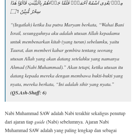
مِنْۢ بَعْدِى اسْمُهٗٓ اَحْمَدُۗ فَلَمَّا جَاۤءَهُمْ بِالْبَيِّنٰتِ قَالُوْا هٰذَا
۝٦
سِحْرٌ مُّبِيْنٌ
“(Ingatlah) ketika Isa putra Maryam berkata, “Wahai Bani
Israil, sesungguhnya aku adalah utusan Allah kepadamu
untuk membenarkan kitab (yang turun) sebelumku, yaitu
Taurat, dan memberi kabar gembira tentang seorang
utusan Allah yang akan datang setelahku yang namanya
Ahmad (Nabi Muhammad).” Akan tetapi, ketika utusan itu
datang kepada mereka dengan membawa bukti-bukti yang
nyata, mereka berkata, “Ini adalah sihir yang nyata.”
(QS.Ash-Shaff: 6)
Nabi Muhammad SAW adalah Nabi terakhir sekaligus penutup
dari ajaran tiap
guide
(Nabi) sebelumnya. Ajaran Nabi
Muhammad SAW adalah yang paling lengkap dan sebagai