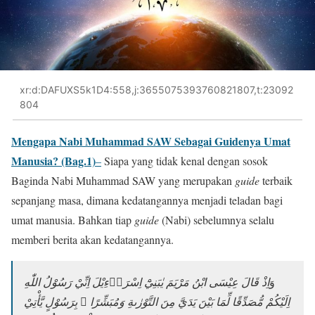
xr:d:DAFUXS5k1D4:558,j:3655075393760821807,t:23092
804
Mengapa Nabi Muhammad SAW Sebagai Guidenya Umat
Manusia? (Bag.1)
–
Siapa yang tidak kenal dengan sosok
Baginda Nabi Muhammad SAW yang merupakan
guide
terbaik
sepanjang masa, dimana kedatangannya menjadi teladan bagi
umat manusia. Bahkan tiap
guide
(Nabi) sebelumnya selalu
memberi berita akan kedatangannya.
وَ
اِذْ قَالَ عِيْسَى ابْنُ مَرْيَمَ يٰبَنِيْٓ اِسْرَاۤءِيْلَ اِنِّيْ رَسُوْلُ اللّٰهِ
اِلَيْكُمْ مُّصَدِّقًا لِّمَا بَيْنَ يَدَيَّ مِنَ التَّوْرٰىةِ وَمُبَشِّرًا ۢ بِرَسُوْلٍ يَّأْتِيْ