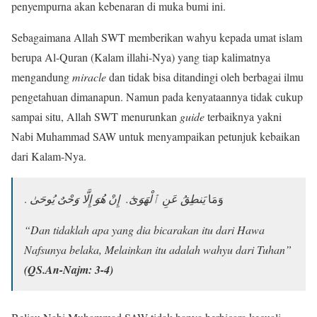
penyempurna akan kebenaran di muka bumi ini.
Sebagaimana Allah SWT memberikan wahyu kepada umat islam
berupa Al-Quran (Kalam illahi-Nya) yang tiap kalimatnya
mengandung
miracle
dan tidak bisa ditandingi oleh berbagai ilmu
pengetahuan dimanapun. Namun pada kenyataannya tidak cukup
sampai situ, Allah SWT menurunkan
guide
terbaiknya yakni
Nabi Muhammad SAW untuk menyampaikan petunjuk kebaikan
dari Kalam-Nya.
. وَمَا
يَنطِقُ عَنِ ٱلْهَوَىٰٓ. إِنْ هُوَ إِلَّا وَحْىٌ يُوحَىٰ
“Dan tidaklah apa yang dia bicarakan itu dari Hawa
Nafsunya belaka, Melainkan itu adalah wahyu dari Tuhan”
(QS.An-Najm: 3-4)