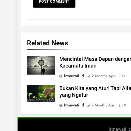
Related News
Mencintai Masa Depan denga
Kacamata Iman
Irmawati.id
2 Months Ago
0
Bukan Kita yang Atur! Tapi All
yang Ngatur
Irmawati.id
7 Months Ago
0
irmawati.i