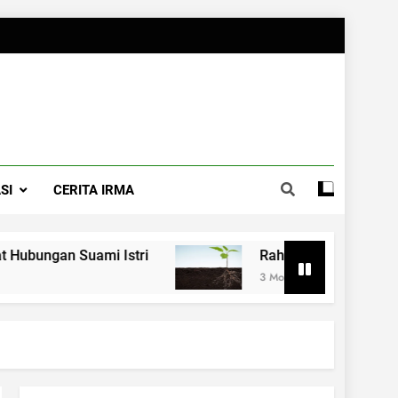
SI
CERITA IRMA
 Suami Istri
Rahasia Merawat Pernikahan a
3 Months Ago