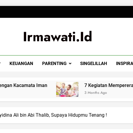
Irmawati.id
P
KEUANGAN
PARENTING
SINGELILLAH
INSPIRA
amata Iman
7 Kegiatan Mempererat Hubungan
3 Months Ago
idina Ali bin Abi Thalib, Supaya Hidupmu Tenang !