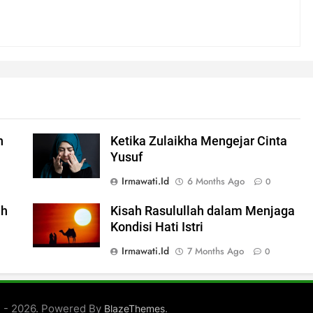
n
Ketika Zulaikha Mengejar Cinta
Yusuf
Irmawati.id
6 Months Ago
0
ah
Kisah Rasulullah dalam Menjaga
Kondisi Hati Istri
Irmawati.id
7 Months Ago
0
d - 2026. Powered By
.
BlazeThemes