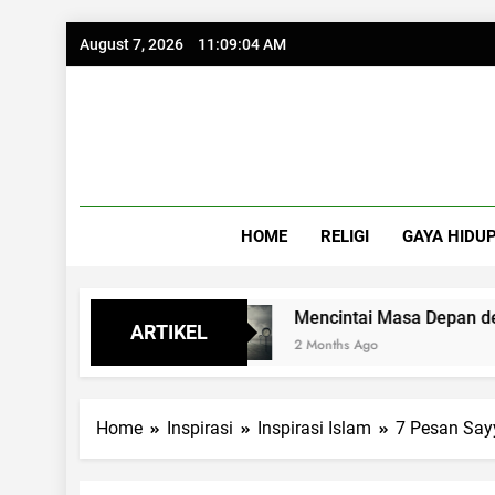
Skip
August 7, 2026
11:09:05 AM
to
content
HOME
RELIGI
GAYA HIDU
g Syukur
Mencintai Masa Depan dengan Kac
ARTIKEL
2 Months Ago
Home
Inspirasi
Inspirasi Islam
7 Pesan Sayy