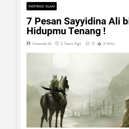
INSPIRASI ISLAM
7 Pesan Sayyidina Ali b
Hidupmu Tenang !
0
Irmawati.id
3 Years Ago
5 Mins