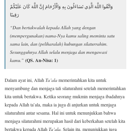
وَاتَّقُوا اللَّهَ الَّذِي تَسَاءَلُونَ بِهِ وَالْأَرْحَامَ إِنَّ اللَّهَ كَانَ عَلَيْكُمْ
رَقِيبًا
“Dan bertakwalah kepada Allah yang dengan
(mempergunakan) nama-Nya kamu saling meminta satu
sama lain, dan (peliharalah) hubungan silaturrahim.
Sesungguhnya Allah selalu menjaga dan mengawasi
(QS. An-Nisa: 1)
kamu.”
Dalam ayat ini, Allah
Ta’ala
memerintahkan kita untuk
menyambung dan menjaga tali silaturahmi setelah memerintahkan
kita untuk bertakwa. Ketika seorang mukmin menjaga ibadahnya
kepada Allah ta’ala, maka ia juga di anjurkan untuk menjaga
silaturahmi antar sesama. Hal ini untuk menunjukkan bahwa
menjaga silaturahmi merupakan hasil dari keberkahan setelah kita
bertakwa kepada Allah
Ta’ala.
Selain itu, menunjukkan juga