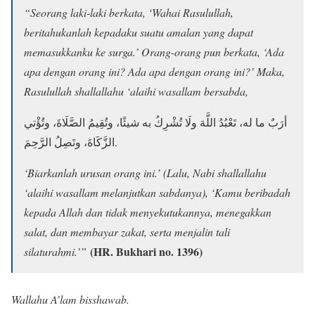
“Seorang laki-laki berkata, ‘Wahai Rasulullah,
beritahukanlah kepadaku suatu amalan yang dapat
memasukkanku ke surga.’ Orang-orang pun berkata, ‘Ada
apa dengan orang ini? Ada apa dengan orang ini?’ Maka,
Rasulullah shallallahu ‘alaihi wasallam bersabda,
أرَبٌ ما له، تَعْبُدُ اللَّهَ ولَا تُشْرِكُ به شيئًا، وتُقِيمُ الصَّلَاةَ، وتُؤْتي
الزَّكَاةَ، وتَصِلُ الرَّحِمَ.
‘Biarkanlah urusan orang ini.’ (Lalu, Nabi shallallahu
‘alaihi wasallam melanjutkan sabdanya), ‘Kamu beribadah
kepada Allah dan tidak menyekutukannya, menegakkan
salat, dan membayar zakat, serta menjalin tali
(HR. Bukhari no. 1396)
silaturahmi.’”
Wallahu A’lam bisshawab.