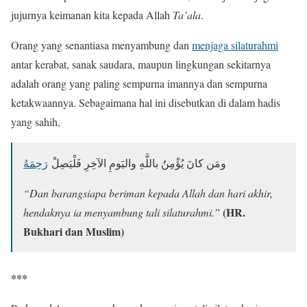
jujurnya keimanan kita kepada Allah
Ta’ala
.
Orang yang senantiasa menyambung dan
menjaga silaturahmi
antar kerabat, sanak saudara, maupun lingkungan sekitarnya
adalah orang yang paling sempurna imannya dan sempurna
ketakwaannya. Sebagaimana hal ini disebutkan di dalam hadis
yang sahih,
ومَن كانَ يُؤْمِنُ باللَّهِ واليَومِ الآخِرِ فَلْيَصِلْ
رَحِمَهُ
“Dan barangsiapa beriman kepada Allah dan hari akhir,
(HR.
hendaknya ia menyambung tali silaturahmi.”
Bukhari dan Muslim)
***