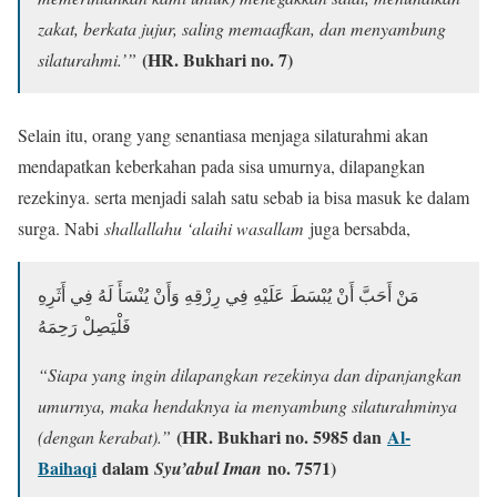
zakat, berkata jujur, saling memaafkan, dan menyambung
(HR. Bukhari no. 7)
silaturahmi.’”
Selain itu, orang yang senantiasa menjaga silaturahmi akan
mendapatkan keberkahan pada sisa umurnya, dilapangkan
rezekinya. serta menjadi salah satu sebab ia bisa masuk ke dalam
surga. Nabi
shallallahu ‘alaihi wasallam
juga bersabda,
مَنْ أَحَبَّ أَنْ يُبْسَطَ عَلَيْهِ فِي رِزْقِهِ وَأَنْ يُنْسَأَ لَهُ فِي أَثَرِهِ
فَلْيَصِلْ رَحِمَهُ
“Siapa yang ingin dilapangkan rezekinya dan dipanjangkan
umurnya, maka hendaknya ia menyambung silaturahminya
(HR. Bukhari no. 5985 dan
Al-
(dengan kerabat).”
Baihaqi
dalam
no. 7571)
Syu’abul Iman