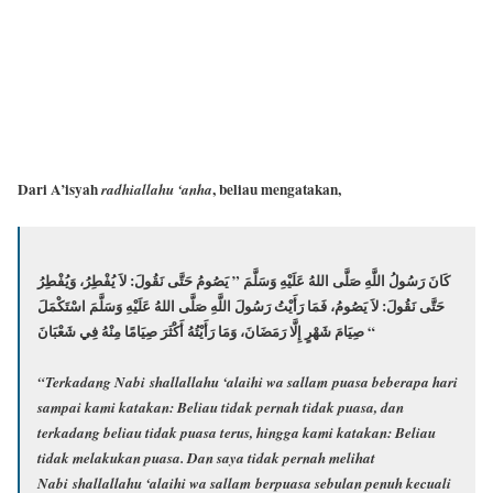
Dari A’isyah
, beliau mengatakan,
radhiallahu ‘anha
كَانَ رَسُولُ اللَّهِ صَلَّى اللهُ عَلَيْهِ وَسَلَّمَ ” يَصُومُ حَتَّى نَقُولَ: لاَ يُفْطِرُ، وَيُفْطِرُ
حَتَّى نَقُولَ: لاَ يَصُومُ، فَمَا رَأَيْتُ رَسُولَ اللَّهِ صَلَّى اللهُ عَلَيْهِ وَسَلَّمَ اسْتَكْمَلَ
صِيَامَ شَهْرٍ إِلَّا رَمَضَانَ، وَمَا رَأَيْتُهُ أَكْثَرَ صِيَامًا مِنْهُ فِي شَعْبَانَ “
“Terkadang Nabi shallallahu ‘alaihi wa sallam puasa beberapa hari
sampai kami katakan: Beliau tidak pernah tidak puasa, dan
terkadang beliau tidak puasa terus, hingga kami katakan: Beliau
tidak melakukan puasa. Dan saya tidak pernah melihat
Nabi shallallahu ‘alaihi wa sallam berpuasa sebulan penuh kecuali