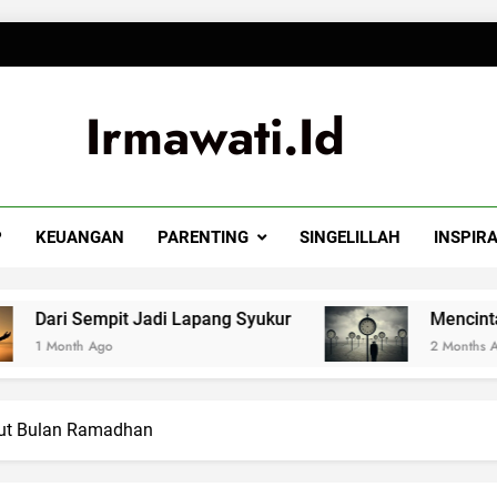
Irmawati.id
P
KEUANGAN
PARENTING
SINGELILLAH
INSPIRA
i Lapang Syukur
Mencintai Masa Depan deng
2 Months Ago
ut Bulan Ramadhan