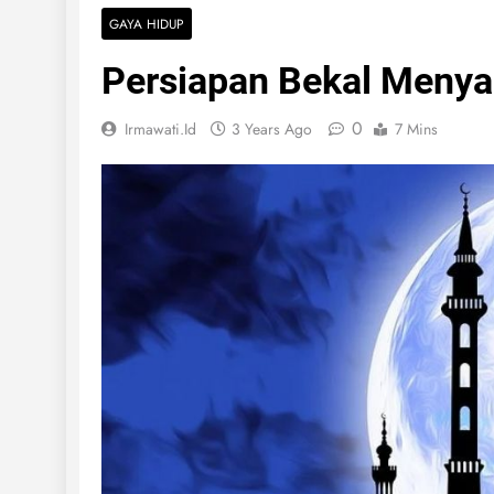
GAYA HIDUP
Persiapan Bekal Meny
0
Irmawati.id
3 Years Ago
7 Mins