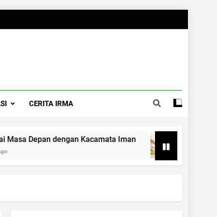
SI
CERITA IRMA
an Kacamata Iman
7 Kegiatan Mempererat Hu
3 Months Ago