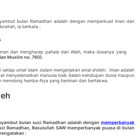
enyambut bulan Ramadhan adalah dengan memperkuat iman dan
airah, ia berkata :
مَ
iman dan mengharap pahala dari Allah, maka dosanya yang
dan Muslim no. 760).
ki setiap umat islam dalam mengerjakan amal sholeh. Iman adalah
at menyelamatkan manusia baik dalam kehidupan dunia maupun
kan menolong hamba-Nya yang beriman dan bertakwa.
leh
menyambut bulan suci Ramadhan adalah dengan
memperbanyak
uci Ramadhan, Rasulullah SAW memperbanyak puasa di bulan
engatakan :