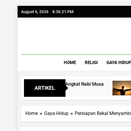
Skip
August 6, 2026
8:36:23 PM
to
content
HOME
RELIGI
GAYA HIDU
Dari Sempit Jad
ARTIKEL
1 Month Ago
Home
Gaya Hidup
Persiapan Bekal Menyamb