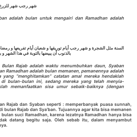
شهر رجب شهر للزرع 
ban adalah bulan untuk mengairi dan Ramadhan adalah
السنة مثل الشجرة و شهر رجب أيام توريقها و شعبان أيام تفريعها و رمضا
بالذنوب أن يبيضها بالتوبة في هذا الشهر و
. Bulan Rajab adalah waktu menumbuhkan daun, Syaban
an Ramadhan adalah bulan memanen, pemanennya adalah
a yang “menghitamkan” catatan amal mereka hendaklah
di bulan-bulan ini, sedang mereka yang telah menyia-
klah memanfaatkan sisa umur sebaik-baiknya (dengan
an Rajab dan Syaban seperti : memperbanyak puasa sunnah,
 di bulan Rajab dan Sya’ban. Tujuannya agar kita bisa memanen
i bulan suci Ramadhan, karena lezatnya Ramadhan hanya bisa
idak datang begitu saja. Oleh sebab itu, dalam menyambut
nya.