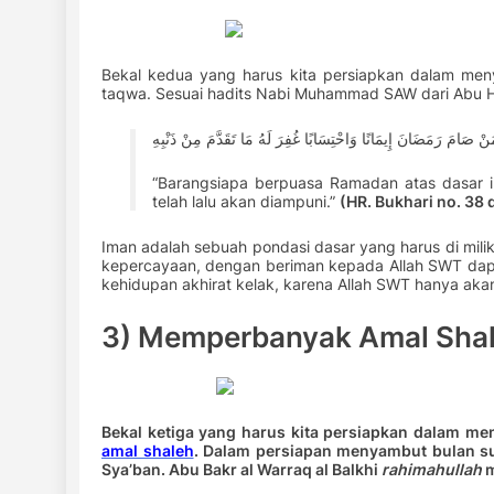
Bekal kedua yang harus kita persiapkan dalam m
taqwa. Sesuai hadits Nabi Muhammad SAW dari Abu Hur
نْ صَامَ رَمَضَانَ إِيمَانًا وَاحْتِسَابًا غُفِرَ لَهُ مَا تَقَدَّمَ مِنْ ذَنْبِهِ
“Barangsiapa berpuasa Ramadan atas dasar 
telah lalu akan diampuni.”
(HR. Bukhari no. 38 
Iman adalah sebuah pondasi dasar yang harus di mili
kepercayaan, dengan beriman kepada Allah SWT dap
kehidupan akhirat kelak, karena Allah SWT hanya a
3) Memperbanyak Amal Sha
Bekal ketiga yang harus kita persiapkan dalam 
amal shaleh
. Dalam persiapan menyambut bulan s
Sya’ban. Abu Bakr al Warraq al Balkhi
rahimahullah
m