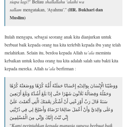
siapa lagi?
’ Beliau
shallallahu ‘alaihi wa
(HR. Bukhari dan
sallam
mengatakan, ‘Ayahmu’.”
Muslim)
Itulah mengapa, sebagai seorang anak kita dianjurkan untuk
berbuat baik kepada orang tua kita terlebih kepada ibu yang telah
melahirkan. Selain itu, berdoa kepada Allah
ta’ala
meminta
kebaikan untuk kedua orang tua kita adalah salah satu bakti kita
kepada mereka. Allah
ta’ala
berfirman :
وَوَصَّيْنَا الْإِنْسَانَ بِوَالِدَيْهِ إِحْسَانًا حَمَلَتْهُ أُمُّهُ كُرْهًا وَوَضَعَتْهُ كُرْهًا
وَحَمْلُهُ وَفِصَالُهُ ثَلَاثُونَ شَهْرًا حَتَّى إِذَا بَلَغَ أَشُدَّهُ وَبَلَغَ أَرْبَعِينَ
سَنَةً قَالَ رَبِّ أَوْزِعْنِي أَنْ أَشْكُرَ نِعْمَتَكَ الَّتِي أَنْعَمْتَ عَلَيَّ
وَعَلَى وَالِدَيَّ وَأَنْ أَعْمَلَ صَالِحًا تَرْضَاهُ وَأَصْلِحْ لِي فِي ذُرِّيَّتِي
إِنِّي تُبْتُ إِلَيْكَ وَإِنِّي مِنَ الْمُسْلِمِينَ
“
Kami perintahkan kepada manusia supaya berbuat baik