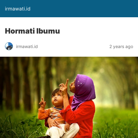
irmawati.id
Hormati Ibumu
irmawati.id
2 years ago