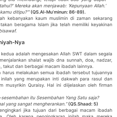
etahui?’ Mereka akan menjawab: ‘Kepunyaan Allah.’
kamu ditipu?’”
(QS.Al-Mu’minun: 86-89).
ah kebanyakan kaum muslimin di zaman sekarang
kan beragama Islam jika telah memiliki keyakinan
bisawaf.
hiyah-Nya
 kedua adalah mengesakan Allah SWT dalam segala
menjalankan shalat wajib dna sunnah, doa, nadzar,
a, takut dan berbagai macam ibadah lainnya.
ta harus melakukan semua ibadah tersebut tujuannya
inilah yang merupakan inti dakwah para rasul dan
 musyrikin Quraisy. Hal ini diijelaskan oleh firman
-sesembahan itu Sesembahan Yang Satu saja?
hal yang sangat mengherankan.”
(QS.Shaad: 5)
engingkari jika tujuan dari berbagai macam ibadah
a. Oleh karena pengingkaran inilah maka mereka