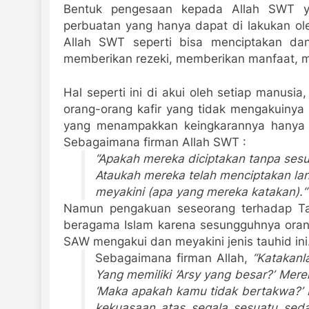
Bentuk pengesaan kepada Allah SWT ya
perbuatan yang hanya dapat di lakukan ol
Allah SWT seperti bisa menciptakan dan
memberikan rezeki, memberikan manfaat, m
Hal seperti ini di akui oleh setiap manusi
orang-orang kafir yang tidak mengakuinya
yang menampakkan keingkarannya hanya 
Sebagaimana firman Allah SWT :
“Apakah mereka diciptakan tanpa ses
Ataukah mereka telah menciptakan lan
meyakini (apa yang mereka katakan).“
Namun pengakuan seseorang terhadap Tau
beragama Islam karena sesungguhnya orang
SAW mengakui dan meyakini jenis tauhid ini
Sebagaimana firman Allah,
“Katakanl
Yang memiliki ‘Arsy yang besar?’ Mer
‘Maka apakah kamu tidak bertakwa?’ 
kekuasaan atas segala sesuatu seda