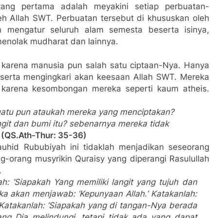
ng pertama adalah meyakini setiap perbuatan-
eh Allah SWT. Perbuatan tersebut di khususkan oleh
 mengatur seluruh alam semesta beserta isinya,
enolak mudharat dan lainnya.
a, karena manusia pun salah satu ciptaan-Nya. Hanya
 serta mengingkari akan keesaan Allah SWT. Mereka
karena kesombongan mereka seperti kaum atheis.
uatu pun ataukah mereka yang menciptakan?
git dan bumi itu? sebenarnya mereka tidak
(QS.Ath-Thur: 35-36)
hid Rububiyah ini tidaklah menjadikan seseorang
-orang musyrikin Quraisy yang diperangi Rasulullah
.
ah: ‘Siapakah Yang memiliki langit yang tujuh dan
eka akan menjawab: ‘Kepunyaan Allah.’ Katakanlah:
Katakanlah: ‘Siapakah yang di tangan-Nya berada
ng Dia melindungi, tetapi tidak ada yang dapat