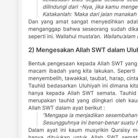
dilindungi dari -Nya, jika kamu meng
Katakanlah: ‘Maka dari jalan manakah 
Dan yang amat sangat menyedihkan adal
menganggap bahwa seseorang sudah dikata
seperti ini. Wallahul musta’an.
Wallahu’alam 
2) Mengesakan Allah SWT dalam Ulu
Bentuk pengesaan kepada Allah SWT yang
macam ibadah yang kita lakukan. Seperti 
menyembelih, tawakkal, taubat, harap, cint
Tauhid bedasarkan Uluhiyah ini dimana ki
hanya kepada Allah SWT semata. Tauhid 
merupakan tauhid yang diingkari oleh kaum
Allah SWT dalam ayat berikut :
“Mengapa ia menjadikan sesembahan
Sesungguhnya ini benar-benar suatu 
Dalam ayat ini kaum musyrikin Quraisy m
hanya ditujukan untuk Allah SWT semat