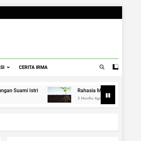
SI
CERITA IRMA
Istri
Rahasia Merawat Pernikahan ala Dr.
3 Months Ago