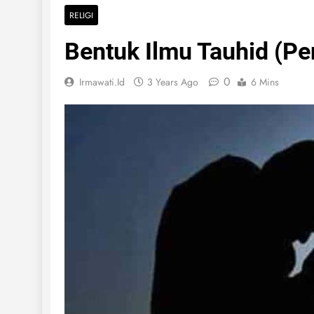
RELIGI
Bentuk Ilmu Tauhid (P
0
Irmawati.id
3 Years Ago
6 Mins