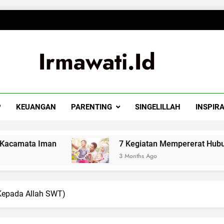
Irmawati.id
P
KEUANGAN
PARENTING
SINGELILLAH
INSPIRA
Iman
7 Kegiatan Mempererat Hubungan Suami 
3 Months Ago
Kepada Allah SWT)