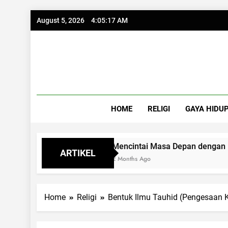
Skip
August 5, 2026
4:05:18 AM
to
content
HOME
RELIGI
GAYA HIDU
ur
Mencintai Masa Depan dengan Kacamata 
ARTIKEL
2 Months Ago
Home
Religi
Bentuk Ilmu Tauhid (Pengesaan 