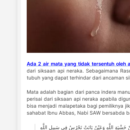
Ada 2 air mata yang tidak tersentuh oleh 
dari siksaan api neraka. Sebagaimana Ra
tubuh yang dapat terhindar dari ancaman si
Mata adalah bagian dari panca indera manus
perisai dari siksaan api neraka apabila dig
bisa menjadi malapetaka bagi pemiliknya ji
sahabat Ibnu Abbas, Nabi SAW bersabda b
مِنْ خَشْيَةِ اللَّهِ وَعَيْنٌ بَاتَتْ تَحْرُسُ فِى سَبِيلِ اللَّهِ