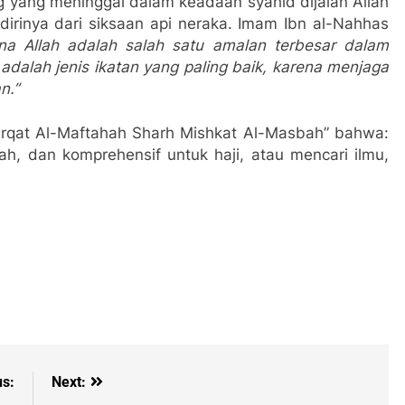
 yang meninggal dalam keadaan syahid dijalan Allah
irinya dari siksaan api neraka. Imam Ibn al-Nahhas
na Allah adalah salah satu amalan terbesar dalam
u adalah jenis ikatan yang paling baik, karena menjaga
n.”
arqat Al-Maftahah Sharh Mishkat Al-Masbah” bahwa:
ah, dan komprehensif untuk haji, atau mencari ilmu,
us:
Next: