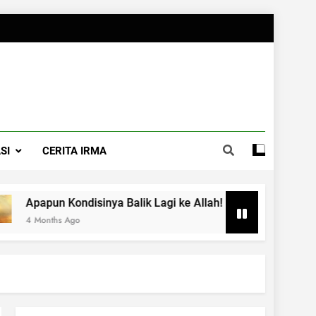
SI
CERITA IRMA
ondisinya Balik Lagi ke Allah!
Parenting Asi
Ago
4 Months Ago