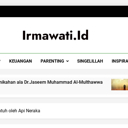
Irmawati.id
P
KEUANGAN
PARENTING
SINGELILLAH
INSPIRA
 Dr.Jaseem Muhammad Al-Multhawwa
Apapun K
4 Months 
ntuh oleh Api Neraka