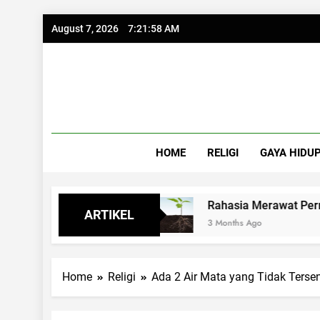
Skip
August 7, 2026
7:21:59 AM
to
content
HOME
RELIGI
GAYA HIDU
ami Istri
Rahasia Merawat Pernikahan ala
ARTIKEL
3 Months Ago
Home
Religi
Ada 2 Air Mata yang Tidak Terse