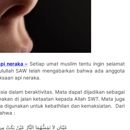
api neraka –
Setiap umat muslim tentu ingin selamat
sulullah SAW telah mengabarkan bahwa ada anggota
ksaan api neraka.
ia dalam beraktivitas. Mata dapat dijadikan sebagai
unakan di jalan ketaatan kepada Allah SWT. Mata juga
ka digunakan untuk kebathilan dan kemaksiatan. Dari
ahwa :
عَيْنَانِ لاَ تَمَسُّهُمَا النَّارُ عَيْنٌ بَكَتْ 