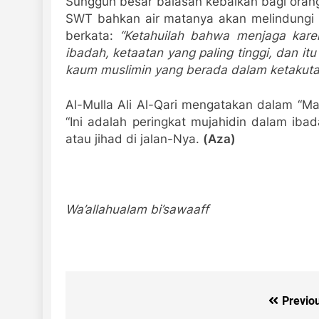
Sungguh besar balasan kebaikan bagi orang
SWT bahkan air matanya akan melindungi d
berkata:
“Ketahuilah bahwa menjaga kare
ibadah, ketaatan yang paling tinggi, dan it
kaum muslimin yang berada dalam ketakuta
Al-Mulla Ali Al-Qari mengatakan dalam “M
“Ini adalah peringkat mujahidin dalam ibad
atau jihad di jalan-Nya.
(Aza)
Wa’allahualam bi’sawaaff
Previo
Post