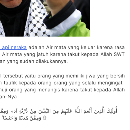
 api neraka
adalah Air mata yang keluar karena rasa
 Air mata yang jatuh karena takut kepada Allah SWT
an yang sudah dilakukannya.
tersebut yaitu orang yang memiliki jiwa yang bersih
 taufik kepada orang-orang yang selalu mengingat-
uji orang yang menangis karena takut kepada Allah
an-Nya :
أُولَٰئِكَ الَّذِينَ أَنْعَمَ اللَّهُ عَلَيْهِمْ مِنَ النَّبِيِّينَ مِنْ ذُرِّيَّةِ آدَمَ وَمِ
وَمِمَّنْ هَدَيْنَا وَاجْتَبَيْنَا ۚ إِذَا تُتْلَىٰ عَلَيْهِمْ آيَاتُ الرَّحْمَٰنِ خَرُّوا سُجَّدًا وَبُكِيًّا ۩