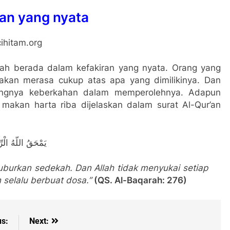
ran yang nyata
lah berada dalam kefakiran yang nyata. Orang yang
 akan merasa cukup atas apa yang dimilikinya. Dan
angnya keberkahan dalam memperolehnya. Adapun
makan harta riba dijelaskan dalam surat Al-Qur’an
يَمْحَقُ اللّهُ الْرّ
yuburkan sedekah. Dan Allah tidak menyukai setiap
 selalu berbuat dosa.”
(QS. Al-Baqarah: 276)
us:
Next: