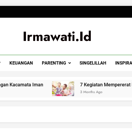
Irmawati.id
P
KEUANGAN
PARENTING
SINGELILLAH
INSPIRA
 Iman
7 Kegiatan Mempererat Hubungan Suam
3 Months Ago