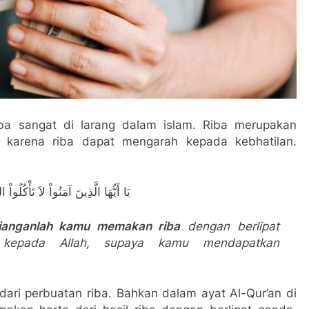
ba sangat di larang dalam islam. Riba merupakan
 karena riba dapat mengarah kepada kebhatilan.
يَا أَيُّهَا الَّذِينَ آمَنُواْ لاَ تَأْكُلُواْ
janganlah kamu memakan riba
dengan berlipat
kepada Allah, supaya kamu mendapatkan
ari perbuatan riba. Bahkan dalam ayat Al-Qur’an di