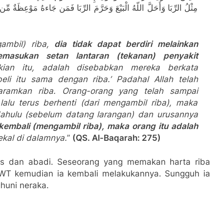
مِثْلُ الرِّبَا وَأَحَلَّ اللّهُ الْبَيْعَ وَحَرَّمَ الرِّبَا فَمَن جَاءهُ مَوْعِظَةٌ مِّن
ambil) riba,
dia tidak dapat berdiri melainkan
emasukan setan lantaran (tekanan) penyakit
an itu, adalah disebabkan mereka berkata
eli itu sama dengan riba.’ Padahal Allah telah
aramkan riba. Orang-orang yang telah sampai
alu terus berhenti (dari mengambil riba), maka
dahulu (sebelum datang larangan) dan urusannya
embali (mengambil riba), maka orang itu adalah
kal di dalamnya.
”
(QS. Al-Baqarah: 275)
s dan abadi. Seseorang yang memakan harta riba
h SWT kemudian ia kembali melakukannya. Sungguh ia
huni neraka.