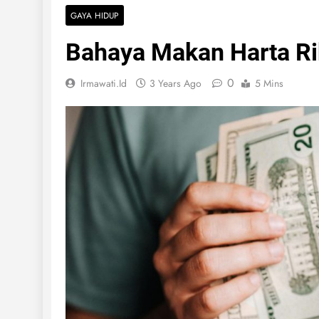
GAYA HIDUP
Bahaya Makan Harta R
0
Irmawati.id
3 Years Ago
5 Mins