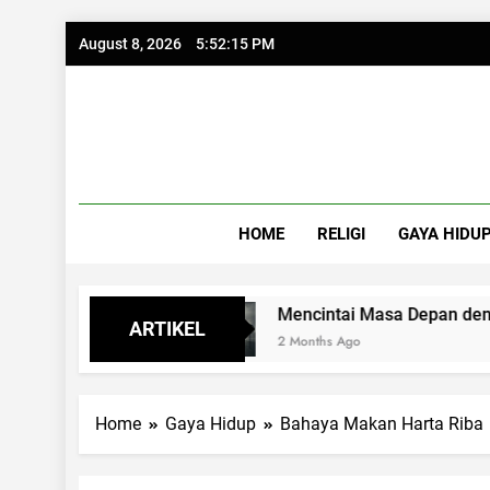
Skip
August 8, 2026
5:52:17 PM
to
content
HOME
RELIGI
GAYA HIDU
kur
Mencintai Masa Depan dengan Kacamata
ARTIKEL
2 Months Ago
Home
Gaya Hidup
Bahaya Makan Harta Riba