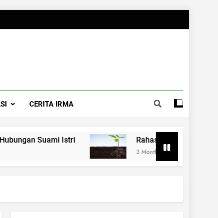
SI
CERITA IRMA
i Istri
Rahasia Merawat Pernikahan ala Dr
3 Months Ago