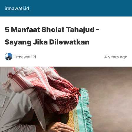
irmawati.id
5 Manfaat Sholat Tahajud –
Sayang Jika Dilewatkan
irmawati.id
4 years ago