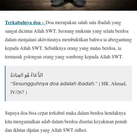
Terkabulnya doa –
Doa merupakan salah satu ibadah yang
sangat dicintai Allah SWT. Seorang mukmin yang selalu berdoa
dalam menjalani aktivitasnya membuktikan bahwa ia abergantung
kepada Allah SWT. Sebaliknya orang yang malas berdoa, ia
termasuk golongan orang yang sombong kepada Allah SWT.
الدُّعَاءُ هُوَ العِبَادَةُ
“𝘚𝘦𝘴𝘶𝘯𝘨𝘨𝘶𝘩𝘯𝘺𝘢 𝘥𝘰𝘢 𝘢𝘥𝘢𝘭𝘢𝘩 𝘪𝘣𝘢𝘥𝘢𝘩.” ( HR. Ahmad,
IV/267 )
Supaya doa bisa cepat terkabul maka dalam berdoa hendaknya
kita mengamalkan adab dalam berdoa disertai keyakinan penuh
dan ikhtiar dijalan yang Allah SWT ridhoi.