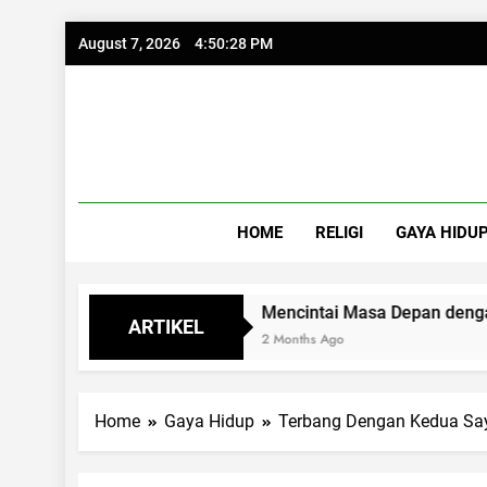
Skip
August 7, 2026
4:50:28 PM
to
content
HOME
RELIGI
GAYA HIDU
Syukur
Mencintai Masa Depan dengan Kacam
ARTIKEL
2 Months Ago
Home
Gaya Hidup
Terbang Dengan Kedua S