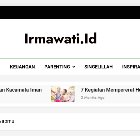
Irmawati.id
P
KEUANGAN
PARENTING
SINGELILLAH
INSPIRA
ata Iman
7 Kegiatan Mempererat Hubungan Su
3 Months Ago
ayapmu