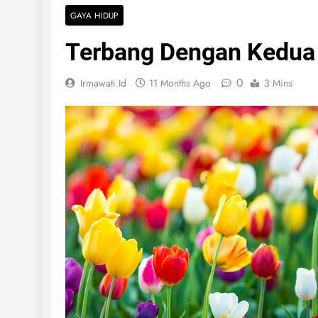
GAYA HIDUP
Terbang Dengan Kedu
0
Irmawati.id
11 Months Ago
3 Mins