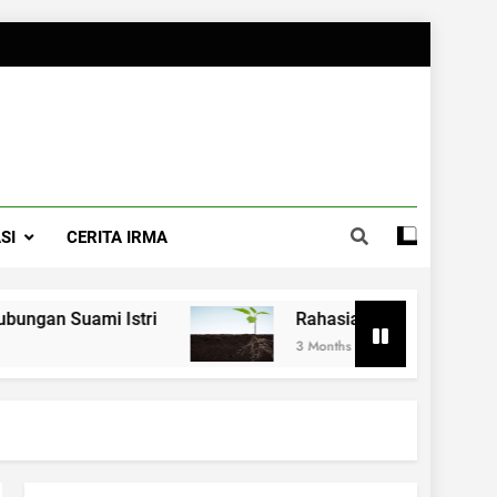
SI
CERITA IRMA
ami Istri
Rahasia Merawat Pernikahan ala
3 Months Ago