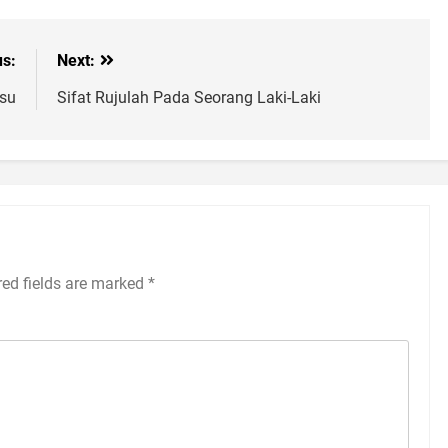
us:
Next:
fsu
Sifat Rujulah Pada Seorang Laki-Laki
red fields are marked
*