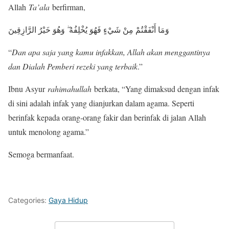
Allah
Ta’ala
berfirman,
وَمَا أَنْفَقْتُمْ مِنْ شَيْءٍ فَهُوَ يُخْلِفُهُ ۖ وَهُوَ خَيْرُ الرَّازِقِينَ
“
Dan apa saja yang kamu infakkan, Allah akan menggantinya
dan Dialah Pemberi rezeki yang terbaik
.”
Ibnu Asyur
rahimahullah
berkata, “Yang dimaksud dengan infak
di sini adalah infak yang dianjurkan dalam agama. Seperti
berinfak kepada orang-orang fakir dan berinfak di jalan Allah
untuk menolong agama.”
Semoga bermanfaat.
Categories:
Gaya Hidup