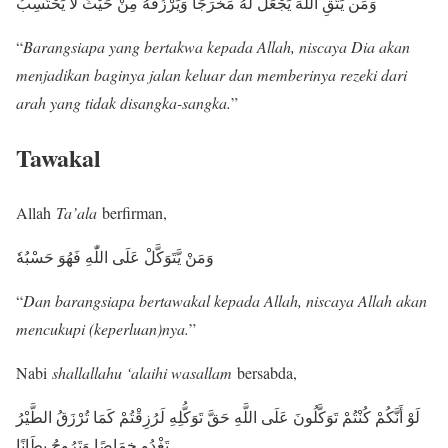
وَمَن يَتَّقِ اللَّهَ يَجْعَل لَّهُ مَخْرَجًا وَيَرْزُقْهُ مِنْ حَيْثُ لَا يَحْتَسِبُ
“
Barangsiapa yang bertakwa kepada Allah, niscaya Dia akan
menjadikan baginya jalan keluar dan memberinya rezeki dari
arah yang tidak disangka-sangka.
”
Tawakal
Allah
Ta’ala
berfirman,
وَمَنْ يَّتَوَكَّلْ عَلَى اللّٰهِ فَهُوَ حَسْبُهٗ
“
Dan barangsiapa bertawakal kepada Allah, niscaya Allah akan
mencukupi (keperluan)nya.
”
Nabi
shallallahu ‘alaihi wasallam
bersabda,
لَوْ أَنَّكُمْ كُنْتُمْ تَوَكَّلُونَ عَلَى اللَّهِ حَقَّ تَوَكُّلِهِ لَرُزِقْتُمْ كَمَا تُرْزَقُ الطَّيْرُ
تَغْدُو خِمَاصًا وَتَرُوحُ بِطَانًا