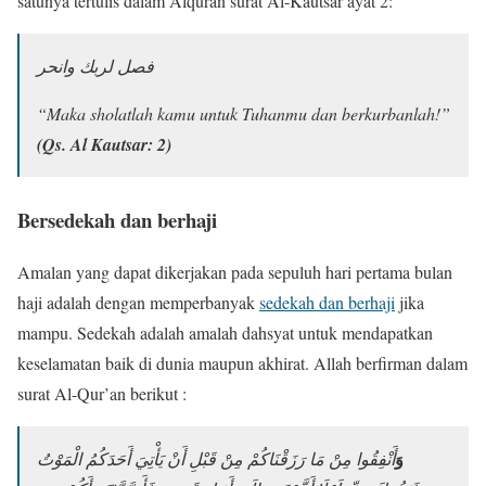
satunya tertulis dalam Alquran surat Al-Kautsar ayat 2:
فصل لربك وانحر
“Maka sholatlah kamu untuk Tuhanmu dan berkurbanlah!”
(Qs. Al Kautsar: 2)
Bersedekah dan berhaji
Amalan yang dapat dikerjakan pada sepuluh hari pertama bulan
haji adalah dengan memperbanyak
sedekah dan berhaji
jika
mampu. Sedekah adalah amalah dahsyat untuk mendapatkan
keselamatan baik di dunia maupun akhirat. Allah berfirman dalam
surat Al-Qur’an berikut :
وَ
أَنْفِقُوا مِنْ مَا رَزَقْنَاكُمْ مِنْ قَبْلِ أَنْ يَأْتِيَ أَحَدَكُمُ الْمَوْتُ