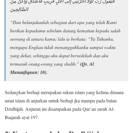
فَيَقُولَ رَبِّ لَوْلَا أَخَّرْتَنِي إِلَى أَجَلٍ قَرِيبٍ فَأَصَّدَّقَ وَأَكُنْ مِنَ
الصَّالِحِينَ
“Dan belanjakanlah sebagian dari apa yang telah Kami
berikan kepadamu sebelum datang kematian kepada salah
seorang di antara kamu; lalu ia berkata: “Ya Tuhanku,
mengapa Engkau tidak menangguhkanku sampai waktu
yang dekat, sehingga aku dapat bersedekah dan aku
termasuk orang-orang yang shalih.”
(Qs. Al
Munaafiquun: 10).
Sedangkan berhaji merupakan rukun islam yang kelima dimana
umat islam di anjurkan untuk berhaji jka mampu pada bulan
Dzulhijah. Anjuran ini disampaikan pada Qur’an surah Al-
Baqarah ayat 197.