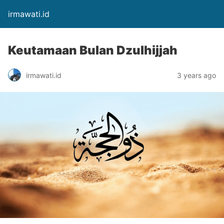
irmawati.id
Keutamaan Bulan Dzulhijjah
irmawati.id
3 years ago