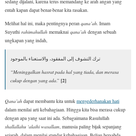
sedang dijalani, karena terus memandang ke arah angan yang
entah kapan dapat benar-benar kita rasakan.
Melihat hal ini, maka pentingnya peran
qana’ah
. Imam
Suyuthi
rahimahullah
memaknai
qana’ah
dengan sebuah
ungkapan yang indah,
ترك التشوف إلى المفقود، والاستغناء بالموجود
“Meninggalkan hasrat pada hal yang tiada, dan merasa
[2]
cukup dengan yang ada
.”
Qana’ah
dapat membantu kita untuk
menyederhanakan hati
dalam menilai arti kebahagiaan. Hingga kita bisa merasa cukup
dengan apa yang saat ini ada. Sebagaimana Rasulullah
shallallahu ‘alaihi wasallam
, manusia paling bijak sepanjang
sejarah, dalam menilai standar kebahagiaan. Beliau bersabda,