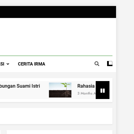
SI
CERITA IRMA
 Istri
Rahasia Merawat Pernikahan ala Dr
3 Months Ago