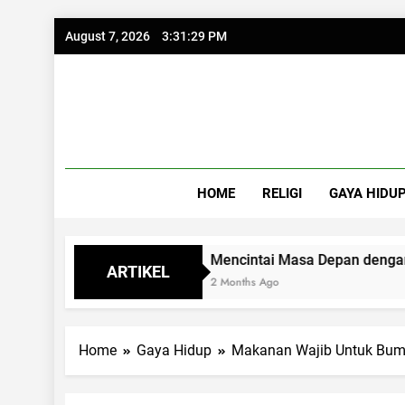
Skip
August 7, 2026
3:31:30 PM
to
content
HOME
RELIGI
GAYA HIDU
ur
Mencintai Masa Depan dengan Kacamata 
ARTIKEL
2 Months Ago
Home
Gaya Hidup
Makanan Wajib Untuk Bumi