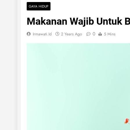
GAYA HIDUP
Makanan Wajib Untuk B
0
Irmawati.id
2 Years Ago
5 Mins