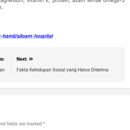
agnesium, vitamin E, protein, asam lemak omega-3
n.
hamil/siloam-hospital
us:
Next:
pan
Fakta Kehidupan Sosial yang Harus Diterima
red fields are marked
*