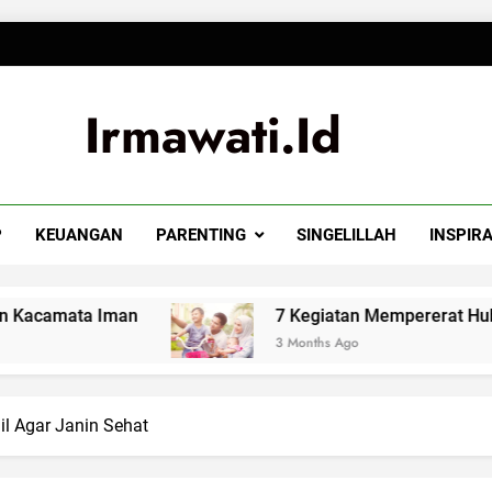
Irmawati.id
P
KEUANGAN
PARENTING
SINGELILLAH
INSPIRA
Iman
7 Kegiatan Mempererat Hubungan Suami
3 Months Ago
l Agar Janin Sehat