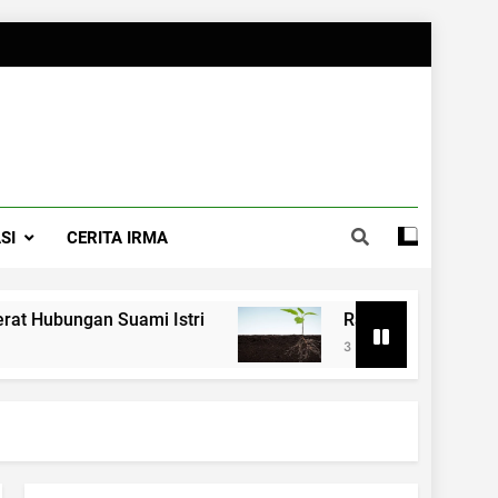
SI
CERITA IRMA
bungan Suami Istri
Rahasia Merawat Pernik
3 Months Ago