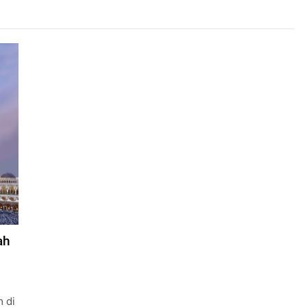
ah
m di