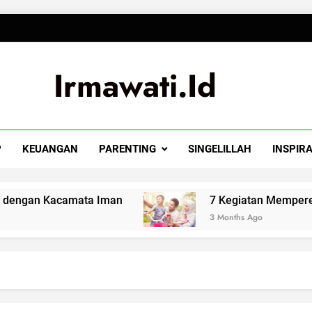
Irmawati.id
P
KEUANGAN
PARENTING
SINGELILLAH
INSPIRA
an Kacamata Iman
7 Kegiatan Mempererat Hu
3 Months Ago