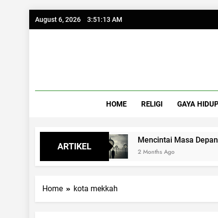
Skip
August 6, 2026
3:51:14 AM
to
content
HOME
RELIGI
GAYA HIDU
i Lapang Syukur
Mencintai Masa Depan deng
ARTIKEL
2 Months Ago
Home
kota mekkah