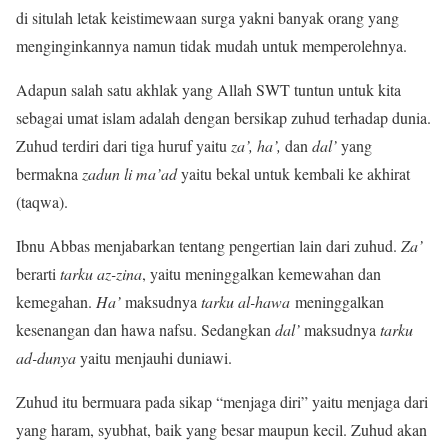
di situlah letak keistimewaan surga yakni banyak orang yang
menginginkannya namun tidak mudah untuk memperolehnya.
Adapun salah satu akhlak yang Allah SWT tuntun untuk kita
sebagai umat islam adalah dengan bersikap zuhud terhadap dunia.
Zuhud terdiri dari tiga huruf yaitu
za’, ha’,
dan
dal’
yang
bermakna
zadun li ma’ad
yaitu bekal untuk kembali ke akhirat
(taqwa).
Ibnu Abbas menjabarkan tentang pengertian lain dari zuhud.
Za’
berarti
tarku az-zina
, yaitu meninggalkan kemewahan dan
kemegahan.
Ha’
maksudnya
tarku al-hawa
meninggalkan
kesenangan dan hawa nafsu. Sedangkan
dal’
maksudnya
tarku
ad-dunya
yaitu menjauhi duniawi.
Zuhud itu bermuara pada sikap “menjaga diri” yaitu menjaga dari
yang haram, syubhat, baik yang besar maupun kecil. Zuhud akan