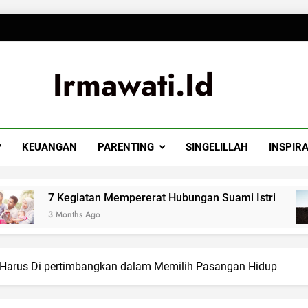
Irmawati.id
P
KEUANGAN
PARENTING
SINGELILLAH
INSPIRA
an Mempererat Hubungan Suami Istri
Rahasi
go
3 Months
g Harus Di pertimbangkan dalam Memilih Pasangan Hidup