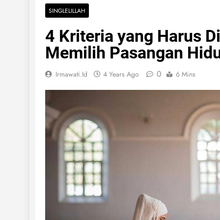
SINGLELILLAH
4 Kriteria yang Harus 
Memilih Pasangan Hid
0
Irmawati.id
4 Years Ago
6 Mins