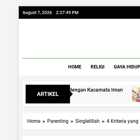
Skip
August 7, 2026
2:27:50 PM
to
content
HOME
RELIGI
GAYA HIDU
 Masa Depan dengan Kacamata Iman
7 Kegiat
ARTIKEL
3 Months A
Home
Parenting
Singlelillah
4 Kriteria yan