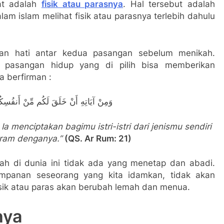
hat adalah
fisik atau parasnya
. Hal tersebut adalah
am islam melihat fisik atau parasnya terlebih dahulu
oan hati antar kedua pasangan sebelum menikah.
 pasangan hidup yang di pilih bisa memberikan
a berfirman :
وَمِنْ آيَاتِهِ أَنْ خَلَقَ لَكُم مِّنْ أَنفُسِكُمْ 
Ia menciptakan bagimu istri-istri dari jenismu sendiri
ram denganya.”
(QS. Ar Rum: 21)
lah di dunia ini tidak ada yang menetap dan abadi.
mpanan seseorang yang kita idamkan, tidak akan
isik atau paras akan berubah lemah dan menua.
nya