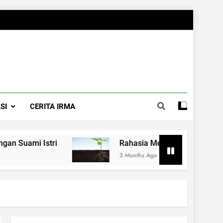
SI
CERITA IRMA
stri
Rahasia Merawat Pernikahan ala Dr.J
3 Months Ago