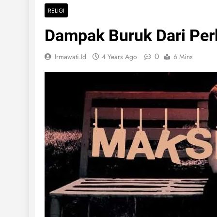
RELIGI
Dampak Buruk Dari Per
0
Irmawati.id
4 Years Ago
6 Mins