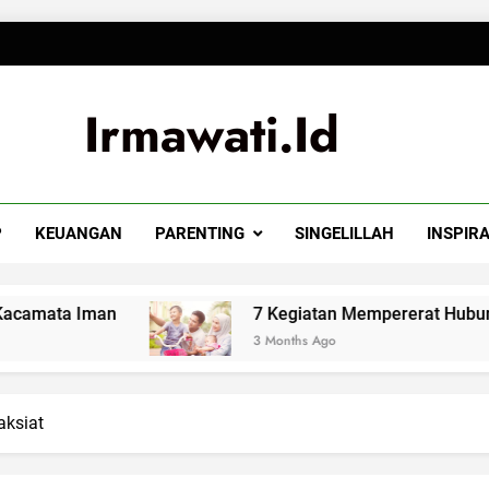
Irmawati.id
P
KEUANGAN
PARENTING
SINGELILLAH
INSPIRA
man
7 Kegiatan Mempererat Hubungan Suami I
3 Months Ago
aksiat