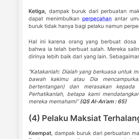
Ketiga,
dampak buruk dari perbuatan maks
dapat menimbulkan
perpecahan
antar uma
buruk tidak hanya bagi pelaku namun perp
Hal ini karena orang yang berbuat dosa
bahwa ia telah berbuat salah. Mereka sal
dirinya lebih baik dari yang lain.
Sebagaiman
“Katakanlah:
Dialah
yang
berkuasa
untuk
me
bawah kakimu
atau Dia mencampurka
bertentangan)
dan
merasakan
kepada
Perhatikanlah, betapa kami mendatangk
mereka memahami”
(QS Al-An’am :
65)
(4) Pelaku Maksiat Terhalang
Keempat
,
dampak buruk dari perbuatan ma