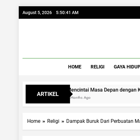
Skip
August 5, 2026
5:50:42 AM
to
content
HOME
RELIGI
GAYA HIDU
Mencintai Masa Depan dengan Kacamata I
ARTIKEL
2 Months Ago
Home
Religi
Dampak Buruk Dari Perbuatan M