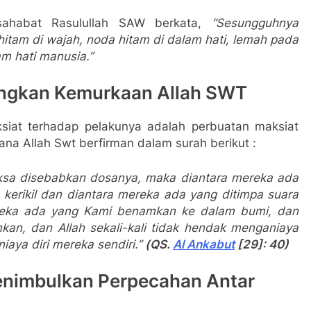
ahabat Rasulullah SAW berkata,
“Sesungguhnya
itam di wajah, noda hitam di dalam hati, lemah pada
am hati manusia.”
angkan Kemurkaan Allah SWT
iat terhadap pelakunya adalah perbuatan maksiat
mana
Allah Swt berfirman dalam surah berikut :
iksa disebabkan dosanya, maka diantara mereka ada
kerikil dan diantara mereka ada
yang ditimpa suara
reka ada
yang Kami benamkan ke dalam bumi, dan
kan, dan Allah sekali-kali tidak hendak menganiaya
aya diri mereka sendiri.”
(
QS.
Al Ankabut
[29]: 40
)
enimbulkan Perpecahan Antar