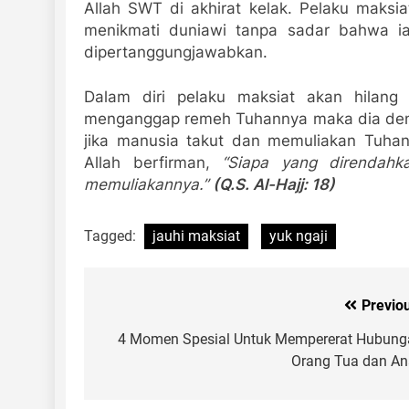
Allah SWT di akhirat kelak. Pelaku maksia
menikmati duniawi tanpa sadar bahwa i
dipertanggungjawabkan.
Dalam diri pelaku maksiat akan hilang
menganggap remeh Tuhannya maka dia de
jika manusia takut dan memuliakan Tuhan
Allah berfirman,
“Siapa yang direndah
memuliakannya.”
(Q.S. Al-Hajj: 18)
Tagged:
jauhi maksiat
yuk ngaji
Previo
Post
navigation
4 Momen Spesial Untuk Mempererat Hubung
Orang Tua dan An