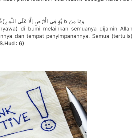
وَمَا مِنْ دَاۤبَّةٍ فِى الْاَرْضِ اِلَّا عَلَى اللّٰهِ رِزْقُهَ
rnyawa) di bumi melainkan semuanya dijamin Allah
annya dan tempat penyimpanannya. Semua (tertulis)
S.Hud : 6)