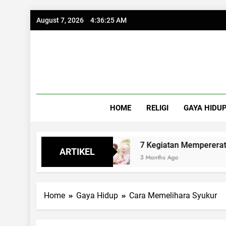
Skip
August 7, 2026
4:36:26 AM
to
content
HOME
RELIGI
GAYA HIDU
Iman
7 Kegiatan Mempererat Hubungan Suami
ARTIKEL
3 Months Ago
Home
Gaya Hidup
Cara Memelihara Syukur