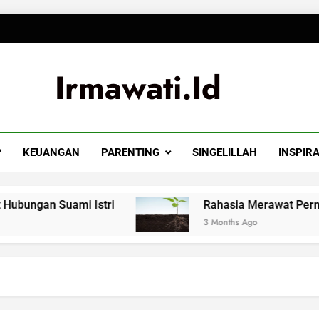
Irmawati.id
P
KEUANGAN
PARENTING
SINGELILLAH
INSPIRA
 Istri
Rahasia Merawat Pernikahan ala Dr
3 Months Ago