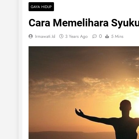
GAYA HIDUP
Cara Memelihara Syuku
0
Irmawati.id
3 Years Ago
5 Mins