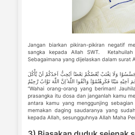
Jangan biarkan pikiran-pikiran negatif 
sangka kepada Allah SWT. Ketahuilah
Sebagaimana yang dijelaskan dalam surat Al
ا تَجَسَّسُوْا وَلَا يَغْتَبْ بَّعْضُكُمْ بَعْضًاۗ اَيُحِبُّ اَحَدُكُمْ اَنْ يَّأْكُلَ
مَ اَخِيْهِ مَيْتًا فَكَرِهْتُمُوْهُۗ وَاتَّقُوا اللّٰهَ ۗاِنَّ اللّٰهَ تَوَّابٌ رَّحِيْمٌ
“Wahai orang-orang yang beriman! Jauhi
prasangka itu dosa dan janganlah kamu men
antara kamu yang menggunjing sebagian 
memakan daging saudaranya yang sudah 
kepada Allah, sesungguhnya Allah Maha Pe
3) Biasakan duduk sejenak s