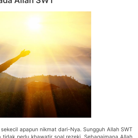
pada Allah SWT
 sekecil apapun nikmat dari-Nya. Sungguh Allah SWT
tidak perlu khawatir soal rezeki. Sebagaimana Allah