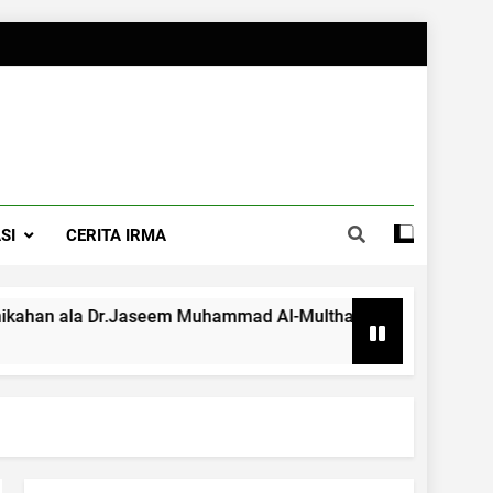
SI
CERITA IRMA
.Jaseem Muhammad Al-Multhawwa
Apapun Kondi
4 Months Ago