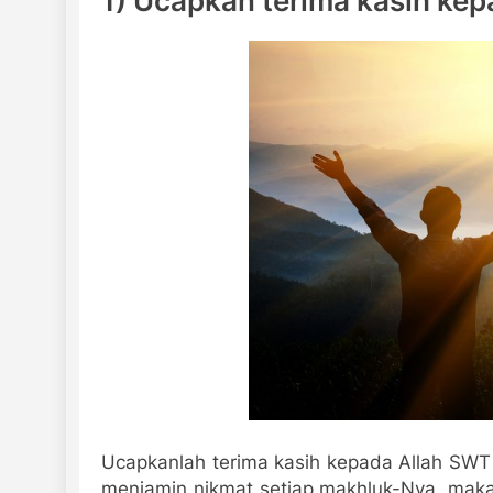
1) Ucapkan terima kasih ke
Ucapkanlah terima kasih kepada Allah SWT
menjamin nikmat setiap makhluk-Nya, maka 